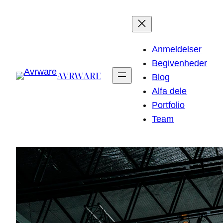
Spring
til
indhold
Anmeldelser
Begivenheder
AVRWARE
Blog
Alfa dele
Portfolio
Team