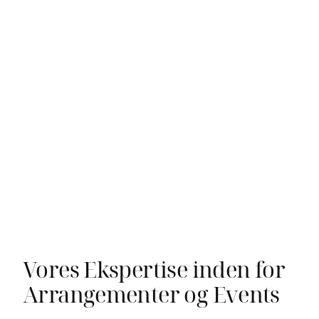
spændende
arrangementer
Vores ekspertise inden for
arrangementer og event
management skaber mindeværdige
oplevelser og styrker vores kunders
forbindelser.
Vores Ekspertise inden for
Arrangementer og Events